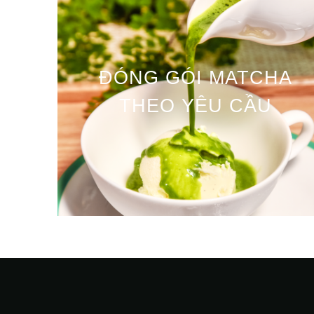
ĐÓNG GÓI MATCHA
THEO YÊU CẦU