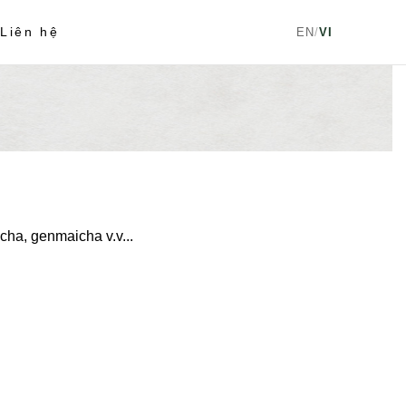
t
Liên hệ
EN
/
VI
icha, genmaicha v.v...