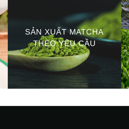
SẢN XUẤT MATCHA
THEO YÊU CẦU