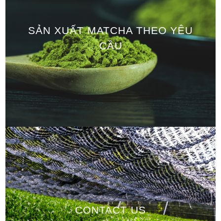
SẢN XUẤT MATCHA THEO YÊU
CẦU
CONTACT US