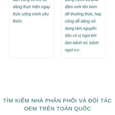
dàng thực hiện ngay
đậm rưới lên kem
thức uống mình yêu
để thưởng thức, hay
thích.
cũng dễ dàng sử
dụng làm nguyên
liệu có vị ngọt khi
làm bánh mì, bánh
ngọt v.v..
TÌM KIẾM NHÀ PHÂN PHỐI VÀ ĐÔÍ TÁC
OEM TRÊN TOÀN QUỐC