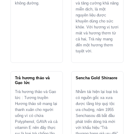
không đường.
và tăng cường khả năng
miễn dịch, là một
nguyên liệu được
khuyên dùng cho sức
khỏe. Với hương vị tươi
mát và hương thơm từ
cả hai, Trà này mang
đến một hương thơm
tuyệt vời.
Trà hương thảo và
Sencha Gold Shiraore
Gạo lức
Trà hương thảo và Gạo
Nhằm tái hiện lại loại trà
lức : Tương truyền
có nguồn gốc xa xưa
Hương thảo sẽ mang lại
được tầng lớp quý tộc
thanh xuân cho người
ưa chuộng, năm 1955
uống vì có chứa
Senchasou đã bắt đầu
Polyphenol, GAVA và cả
phát triển dòng trà mới
vitamin E nên đây thực
với khẩu hiệu “Trà
sự là loại trà chống lão
thượng hạng giá ưu đãi”