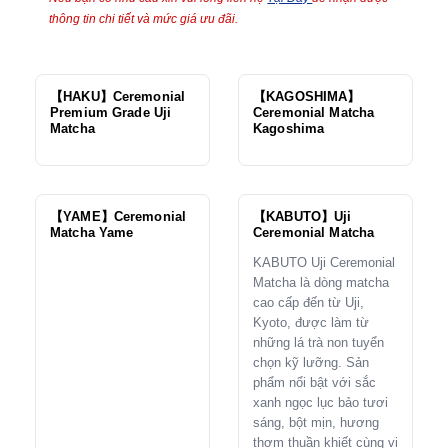
thông tin chi tiết và mức giá ưu đãi.
【HAKU】Ceremonial
【KAGOSHIMA】
Premium Grade Uji
Ceremonial Matcha
Matcha
Kagoshima
【YAME】Ceremonial
【KABUTO】Uji
Matcha Yame
Ceremonial Matcha
KABUTO Uji Ceremonial
Matcha là dòng matcha
cao cấp đến từ Uji,
Kyoto, được làm từ
những lá trà non tuyển
chọn kỹ lưỡng. Sản
phẩm nổi bật với sắc
xanh ngọc lục bảo tươi
sáng, bột mịn, hương
thơm thuần khiết cùng vị