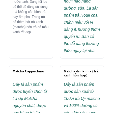
houji hảo hạng,
nước lạnh. Dạng túi lọc
có thể dể dàng sử dụng
đường, sữa. Là sản
mà không cần bình trà
phẩm trà Houji cha
hay ấm pha. Trong trà
có thêm bột trà xanh
chính hiệu với vị
(matcha) nên trà có màu
đắng ít, hương thơm
xanh rất đẹp.
quyến rũ. Bạn có
thể dễ dàng thưởng
thức ngay tại nhà.
Matcha Cappuchino
Matcha drink mix (Trà
xanh hỗn hợp)
Đây là sản phẩm
Đây là sản phẩm
được tuyển chọn từ
được sản xuất từ
trà Uji Matcha
100% trà Uji matcha
nguyên chất, được
và 100% đường củ
các hãng trà tin
cải - đặc sản vùng