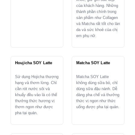
của khách hàng. Những
thành phần chính trong
sản phẩm như Collagen
và Matcha rất tốt cho làn
da và sức khoẻ của chị
em phụ nữ.
Houjicha SOY Latte
Matcha SOY Latte
Sử dụng Hojicha thượng
Matcha SOY Latte
hạng và thơm lừng. Chỉ
không dùng sữa bò, chỉ
cần rót nước sôi và
dùng sữa đậu nành. Dễ
khuấy đều vào là có thể
dàng pha chế và thưởng
thưởng thức hương vị
thức vị ngon như thức
thơm ngon như được
uống được pha tại quán.
pha tại quán.