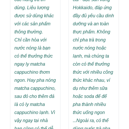
dùng. Liệu lượng
Hokkaido, đáp ứng
được sử dùng khác
đầy đủ yêu cầu dinh
với các sản phẩm
dưỡng và an toàn
thông thường.
thực phẩm. Không
Chỉ cần hòa với
chỉ pha trà trong
nước nóng là bạn
nước nóng hoặc
có thể thưởng thức
lạnh, mà chúng ta
ngay ly matcha
còn có thể thưởng
cappuchino thơm
thức với nhiều công
ngon. Hay pha nóng
thức khác nhau, ví
matcha cappuchino,
dụ như thêm sữa
sau đó cho thêm đá
hoặc soda để để
là có ly matcha
pha thành nhiều
cappuchino lạnh. Vì
thức uống ngon
vậy ngay tại nhà
...Ngoài ra, có thể
bạn cũng có thể dễ
dùng nước trà pha