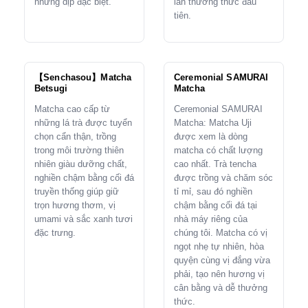
những dịp đặc biệt.
lần thưởng thức đầu
tiên.
【Senchasou】Matcha
Ceremonial SAMURAI
Betsugi
Matcha
Matcha cao cấp từ
Ceremonial SAMURAI
những lá trà được tuyển
Matcha: Matcha Uji
chọn cẩn thận, trồng
được xem là dòng
trong môi trường thiên
matcha có chất lượng
nhiên giàu dưỡng chất,
cao nhất. Trà tencha
nghiền chậm bằng cối đá
được trồng và chăm sóc
truyền thống giúp giữ
tỉ mỉ, sau đó nghiền
trọn hương thơm, vị
chậm bằng cối đá tại
umami và sắc xanh tươi
nhà máy riêng của
đặc trưng.
chúng tôi. Matcha có vị
ngọt nhẹ tự nhiên, hòa
quyện cùng vị đắng vừa
phải, tạo nên hương vị
cân bằng và dễ thưởng
thức.