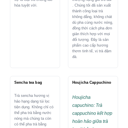
hóa tuyệt vời.
. Chúng tôi đã sản xuất
thành công loại trà
không đắng, không chát
dù pha cùng nước nóng,
đồng thời cách pha đơn
giản thích hợp với mọi
đối tượng. Đây là sản
phẩm cao cấp hương
thơm tinh tế, vị trà đậm
đà.
Sencha tea bag
Houjicha Cappuchino
Trà sencha hương vị
Houjicha
hảo hạng dạng túi lọc
capuchino: Trà
tiện dụng. Không chỉ có
thể pha trà bằng nước
cappuchino kết hợp
nóng mà chúng ta còn
hoàn hảo giữa trà
có thể pha trà bằng