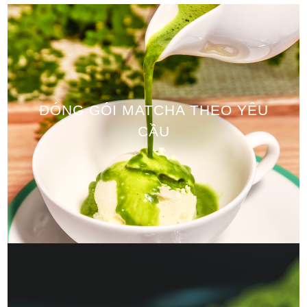
ĐÓNG GÓI MATCHA THEO YÊU
CẦU