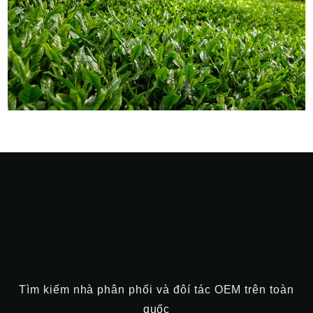
Tìm kiếm nhà phân phối và đôí tác OEM trên toàn
quốc